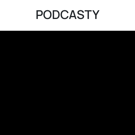
PODCASTY
Aktualności
O kampanii
Fakty i mity
Przewodnik dla Pacjentek
Ulotka Sprawa dla dwojga
M