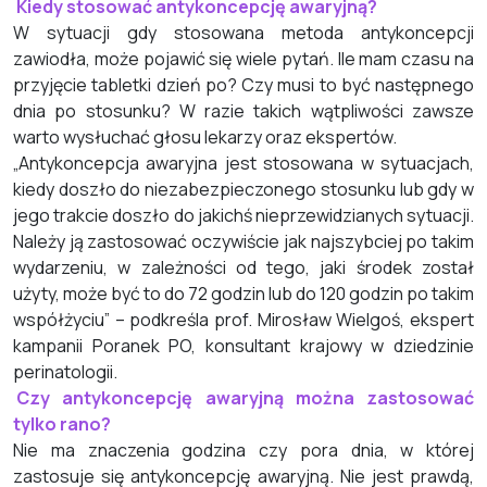
Kiedy stosować antykoncepcję awaryjną?
W sytuacji gdy stosowana metoda antykoncepcji
zawiodła, może pojawić się wiele pytań. Ile mam czasu na
przyjęcie tabletki dzień po? Czy musi to być następnego
dnia po stosunku? W razie takich wątpliwości zawsze
warto wysłuchać głosu lekarzy oraz ekspertów.
„Antykoncepcja awaryjna jest stosowana w sytuacjach,
kiedy doszło do niezabezpieczonego stosunku lub gdy w
jego trakcie doszło do jakichś nieprzewidzianych sytuacji.
Należy ją zastosować oczywiście jak najszybciej po takim
wydarzeniu, w zależności od tego, jaki środek został
użyty, może być to do 72 godzin lub do 120 godzin po takim
współżyciu” – podkreśla prof. Mirosław Wielgoś, ekspert
kampanii Poranek PO, konsultant krajowy w dziedzinie
perinatologii.
Czy antykoncepcję awaryjną można zastosować
tylko rano?
Nie ma znaczenia godzina czy pora dnia, w której
zastosuje się antykoncepcję awaryjną. Nie jest prawdą,